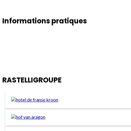
Informations pratiques
Hoornzeelstraat 63
3080 Tervuren (Belgique)
+32 2 766 66 66
info@hotelrastelli.be
Amadeus: ON BRURAS | Sabre: ON 349457 | Galileo: ON AL691 | Worldspan: ON 
RASTELLIGROUPE